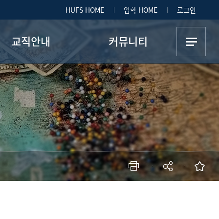
HUFS HOME
입학 HOME
로그인
교직안내
커뮤니티
교원자격 취득안내
공지사항
직과정 이수 예정자 선발
자료실(서식함)
복수교원 자격 신청
자료실(교직)
교직이수과목
사범대학 행사·활동
교현장실습/교육봉사활동
·인성 검사/응급·심폐소생술
성인지교육
 이력 조회/약물 중독 여부
교직부 조직도
현재 페이지를 즐겨찾는 메뉴로