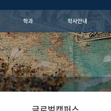
학과
학사안내
영어교육과
학사일정표
프랑스어교육과
시간표
교
독일어교육과
교직과정 운영 규정
한국어교육과
중국어교육과
학
교직(교육학)
적성
체육학
성범죄
글로벌캠퍼스