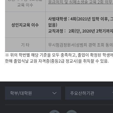
응급처치 및 심폐소생술 교육 2회 의무 
교육 이수
사범대학생 : 4회(2021년 입학 이후,
성인지교육 이수
없음)
교직과정 : 2회(단, 2020년 2학기
기 타
무시험검정원서(성범죄 경력 조회 동의 
※ 위의 학번별 해당 기준을 모두 충족하고, 졸업이 확정된 학생
한해 졸업식날 교원 자격증(중등2급 정교사)을 취득할 수 있음.
학부/대학원
주요산하기관