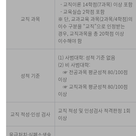
- 교직이론 14학점(7과목) 이상 포함
- 교육실습 2학점 포함
교직 과목
※ 단, 교과교육 과목(2과목/4학점)의
이수 구분을 “교직”으로 인정받는
경우, 교직과목을 총 20학점 이상
이수해야 함
(1) 사범대학: 성적 기준 없음
(2) 비 사범대학:
☞ 전공과목 평균성적 80/100점
성적 기준
이상
☞ 교직과목 평균성적 80/100점
이상
교직 적성 및 인성검사 적격판정 1회
교직 적성·인성 검사
이상
응급처치·심폐소생술