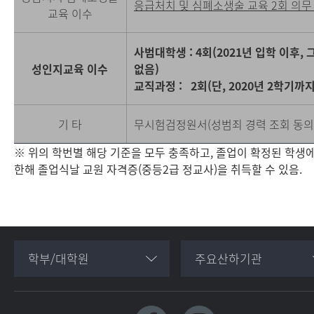
응급처치 및 심폐소생술 교육 2회 의무 
교육 이수
사범대학생 : 4회(2021년 입학 이후,
성인지교육 이수
없음)
교직과정 : 2회(단, 2020년 2학기
기 타
무시험검정원서(성범죄 경력 조회 동의 
※ 위의 학번별 해당 기준을 모두 충족하고, 졸업이 확정된 학생
한해 졸업식날 교원 자격증(중등2급 정교사)을 취득할 수 있음.
학부/대학원
주요산하기관