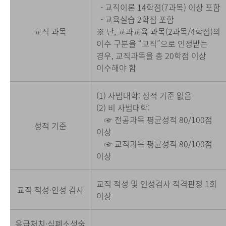
- 교직이론 14학점(7과목) 이상 포함
- 교육실습 2학점 포함
교직 과목
※ 단, 교과교육 과목(2과목/4학점)의
이수 구분을 “교직”으로 인정받는
경우, 교직과목을 총 20학점 이상
이수해야 함
(1) 사범대학: 성적 기준 없음
(2) 비 사범대학:
☞ 전공과목 평균성적 80/100점
성적 기준
이상
☞ 교직과목 평균성적 80/100점
이상
교직 적성 및 인성검사 적격판정 1회
교직 적성·인성 검사
이상
응급처치·심폐소생술