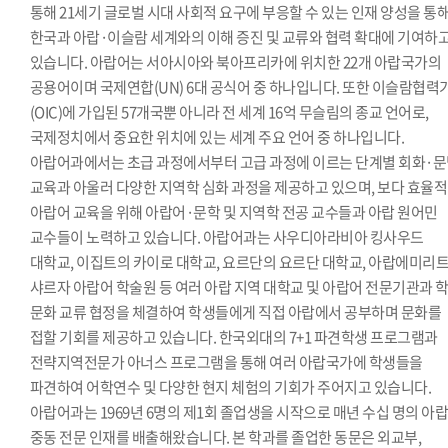
통해 21세기 글로벌 시대 사회적 요구에 부응할 수 있는 인재 양성을 통
한국과 아랍·이슬람 세계와의 이해 증진 및 교류와 협력 확대에 기여하
있습니다. 아랍어는 서아시아와 북아프리카에 위치한 22개 아랍국가의
공용어이며 국제연합(UN) 6대 공식어 중 하나입니다. 또한 이슬람협력
(OIC)에 가입된 57개국뿐 아니라 전 세계 16억 무슬림의 종교 언어로,
국제정치에서 중요한 위치에 있는 세계 주요 언어 중 하나입니다.
아랍어과에서는 초급 과정에서부터 고급 과정에 이르는 단계별 회화·
교육과 아울러 다양한 지역학 심화 과정을 제공하고 있으며, 보다 효율
아랍어 교육을 위해 아랍어·문학 및 지역학 전공 교수들과 아랍 원어민
교수들이 노력하고 있습니다. 아랍어과는 사우디아라비아 킹사우드
대학교, 이집트의 카이로 대학교, 요르단의 요르단 대학교, 아랍에미리
샤르자 아랍어 학술원 등 여러 아랍 지역 대학교 및 아랍어 전문기관과 
문화 교류 협정을 체결하여 학생들에게 직접 아랍에서 공부하며 문화를
접할 기회를 제공하고 있습니다. 한국외대의 7+1 파견학생 프로그램과
전략지역전문가 아너스 프로그램을 통해 여러 아랍국가에 학생들을
파견하여 어학연수 및 다양한 현지 체험의 기회가 주어지고 있습니다.
아랍어과는 1969년 6명의 제1회 졸업생을 시작으로 매년 수십 명의 아랍
중동 전문 인재를 배출해왔습니다. 본 학과를 졸업한 동문은 외교부,