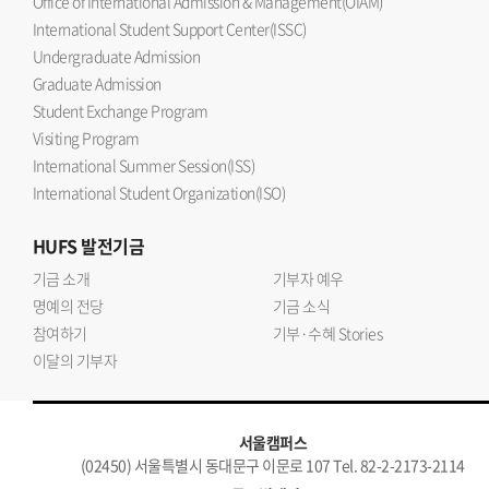
Office of International Admission & Management(OIAM)
International Student Support Center(ISSC)
Undergraduate Admission
Graduate Admission
Student Exchange Program
Visiting Program
International Summer Session(ISS)
International Student Organization(ISO)
HUFS
발전기금
기금 소개
기부자 예우
명예의 전당
기금 소식
참여하기
기부·수혜 Stories
이달의 기부자
서울캠퍼스
(02450) 서울특별시 동대문구 이문로 107 Tel. 82-2-2173-2114