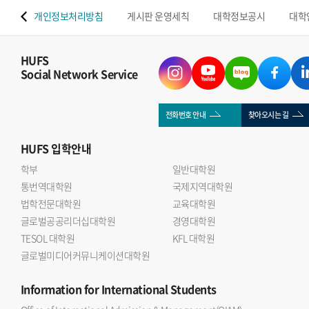
 맵
개인정보처리방침
게시판 운영세칙
대학정보공시
대학
HUFS
Social Network Service
전화번호 안내
찾아오시는 길
HUFS
입학안내
학부
일반대학원
통번역대학원
국제지역대학원
법학전문대학원
교육대학원
글로벌공공리더십대학원
경영대학원
TESOL 대학원
KFL 대학원
글로벌미디어커뮤니케이션대학원
Information
for International Students