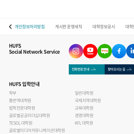
 맵
개인정보처리방침
게시판 운영세칙
대학정보공시
대학
HUFS
Social Network Service
전화번호 안내
찾아오시는 길
HUFS
입학안내
학부
일반대학원
통번역대학원
국제지역대학원
법학전문대학원
교육대학원
글로벌공공리더십대학원
경영대학원
TESOL 대학원
KFL 대학원
글로벌미디어커뮤니케이션대학원