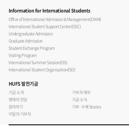
Information
for International Students
Office of International Admission & Management(OIAM)
International Student Support Center(ISSC)
Undergraduate Admission
Graduate Admission
Student Exchange Program
Visiting Program
International Summer Session(ISS)
International Student Organization(ISO)
HUFS
발전기금
기금 소개
기부자 예우
명예의 전당
기금 소식
참여하기
기부·수혜 Stories
이달의 기부자