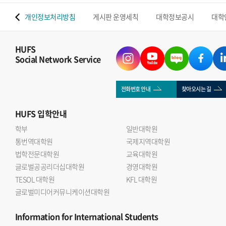
 맵
개인정보처리방침
게시판 운영세칙
대학정보공시
대학
HUFS
Social Network Service
전화번호 안내
찾아오시는 길
HUFS
입학안내
학부
일반대학원
통번역대학원
국제지역대학원
법학전문대학원
교육대학원
글로벌공공리더십대학원
경영대학원
TESOL 대학원
KFL 대학원
글로벌미디어커뮤니케이션대학원
Information
for International Students