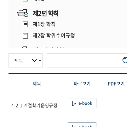
제2편 학칙
제1장 학칙
제2장 학위수여규정
제3편 위원회
제1장
제4편 학사행정
제목
바로보기
PDF보기
제1장 일반행정
제2장 학사행정
e-book
4-2-1 계절학기운영규정
제3장 학생행정
제5편 기관