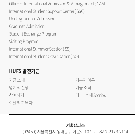
Office of International Admission & Management(OIAM)
International Student Support Center(ISSC)
Undergraduate Admission
Graduate Admission
Student Exchange Program
Visiting Program
International Summer Session(ISS)
International Student Organization(ISO)
HUFS
발전기금
기금 소개
기부자 예우
명예의 전당
기금 소식
참여하기
기부·수혜 Stories
이달의 기부자
서울캠퍼스
(02450) 서울특별시 동대문구 이문로 107 Tel. 82-2-2173-2114