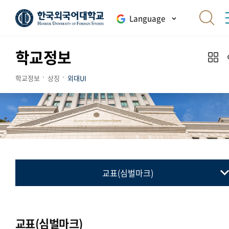
Language
학교정보
학교정보
상징
외대UI
교표(심벌마크)
교표(심벌마크)
컬러시스템
교표(심벌마크)
로고타입