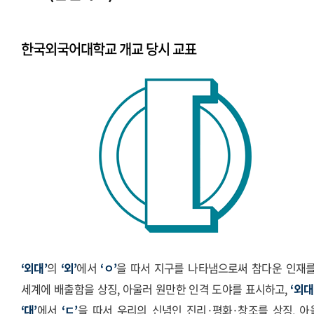
시그니처
Stationery Items
한국외국어대학교 개교 당시 교표
상징
전용서체
PPT템플릿
캐릭터
‘외대’
의
‘외’
에서
‘ㅇ’
을 따서 지구를 나타냄으로써 참다운 인재를
세계에 배출함을 상징, 아울러 원만한 인격 도야를 표시하고,
‘외대
‘대’
에서
‘ㄷ’
을 따서 우리의 신념인 진리·평화·창조를 상징, 아