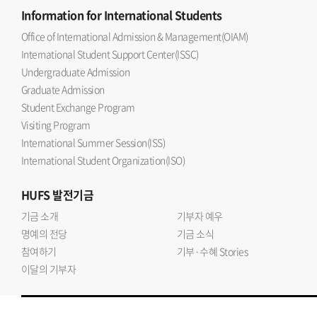
Information
for International Students
Office of International Admission & Management(OIAM)
International Student Support Center(ISSC)
Undergraduate Admission
Graduate Admission
Student Exchange Program
Visiting Program
International Summer Session(ISS)
International Student Organization(ISO)
HUFS
발전기금
기금 소개
기부자 예우
명예의 전당
기금 소식
참여하기
기부·수혜 Stories
이달의 기부자