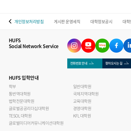
 맵
개인정보처리방침
게시판 운영세칙
대학정보공시
대학
HUFS
Social Network Service
전화번호 안내
찾아오시는 길
HUFS
입학안내
학부
일반대학원
통번역대학원
국제지역대학원
법학전문대학원
교육대학원
글로벌공공리더십대학원
경영대학원
TESOL 대학원
KFL 대학원
글로벌미디어커뮤니케이션대학원