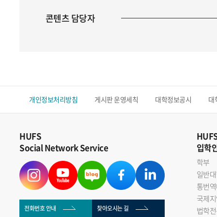
콘텐츠 담당자
개인정보처리방침
게시판 운영세칙
대학정보공시
대
HUFS
HUF
Social Network Service
입학
학부
일반대
통번역
국제지
전화번호 안내
찾아오시는 길
법학전