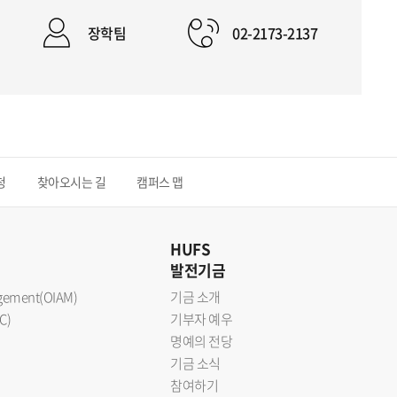
장학팀
02-2173-2137
청
찾아오시는 길
캠퍼스 맵
HUFS
발전기금
nagement(OIAM)
기금 소개
C)
기부자 예우
명예의 전당
기금 소식
참여하기