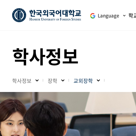
학
Language
학사정보
학사정보
장학
교외장학