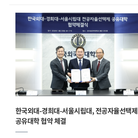
이끌 인재들에게 글로벌 현장 경험을 제공한다는 점에서 큰
본관 총장실에서 진행된 이번 접견에서 강기훈 총장은 먼 길을
의미가 있다 고 밝혔다. 이어 한국외대가 보유한 45개 언어 및
마다하지 않고 본교를 방문해 주신 데 대해 깊이 감사드린다 며,
지역학 기반의 전문성은 도쿠시마현의 글로벌 경쟁력 강화에
35년에 걸친 교육 및 연구 경력을 바탕으로 국제적 협력을
기여할 것이며, 학생들이 현장에서 경험을 통해 역량을 완성할
이끌어 온 차우두리 총장님을 모시게 되어 매우 뜻깊게
수 있도록 적극 지원하겠다 고 강조했다.협정식 직후 이어진
생각한다 고 환영의 뜻을 밝혔다.이번 회담은 2025년 양교 간
특별 강연에서 고토다 마사즈미 지사는 우리 대학 학생들과
체결된 업무협력의 후속 조치로, 보다 구체적이고 실질적인
소통하는 시간을 가졌다. 고토다 지사는 일본 중의원 8선과
교류 방안을 논의하기 위해 마련되었다. 우리 대학측에서는
내각부 부대신을 역임한 바 있으며, 2023년 취임 이후
김민정 대외부총장과 양재완 국제교류처장이 함께 배석하여
도쿠시마현의 국제적 교류 확대를 적극 추진해 왔다. 이날
양교 간 협력 확대를 위한 심도 있는 논의를 이어갔다. 양
강연에서는 한일 양국의 미래를 이끌 청년 세대의 역할과
대학은 방글라데시 학생들의 본교 유학 활성화를 통해 학문적
글로벌 역량의 중요성을 강조하는 한편, 도쿠시마현의 매력과
경험을 확대하고, 양국 간 상호 이해와 우호 증진에 기여할 수
비전을 소개하며 향후 우리 대학 학생들에게 제공될 다양한
있도록 협력하기로 뜻을 모았다. 또한 이러한 협력을 계기로
현장 기회와 대학일자리플러스본부를 통한 인턴십 연계에 대한
교육과 연구를 넘어 사회적 가치 창출에까지 기여하는 지속
한국외대-경희대-서울시립대, 전공자율선택제
기대를 밝혔다.우리 대학은 이번 협력이 대학과 해외 지방정부
가능한 파트너십으로 발전해 나가기를 기대한다고 밝혔다.이날
간의 성공적인 민관학(民官學) 협력 모델로 자리매김할 것으로
회담에서는 NSU 재학생 대상 한국어 교육 프로그램 운영
공유대학 협약 체결
기대하고 있다.출처 : HUFS Today
방안과 본교 학위과정 유치 방안이 중점적으로 논의되었으며,
후지쇼 글로벌과 연계한 장학금 지원 등 산학협력 모델 구축에