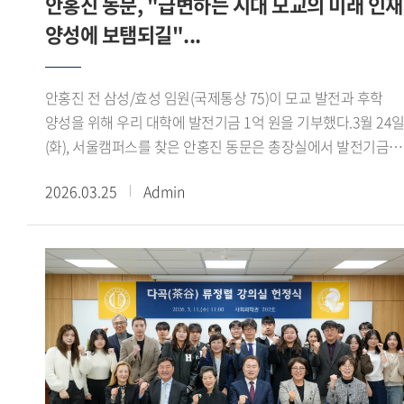
안홍진 동문, "급변하는 시대 모교의 미래 인재
교육과정 운영을 통한 인문학, 외국학, STEM, 예체능 등 기초
양성에 보탬되길"...
교양과정의 상생형 공유모델을 구축하고 확산하는 공유생태계
구축을 위해 최선을 다할 것 이라고 밝혔다.경희대 김진상
총장은 "이번 협약으로 학생들이 소속 대학의 벽을 넘어 자신의
안홍진 전 삼성/효성 임원(국제통상 75)이 모교 발전과 후학
능력을 키울 수 있는 제도적 기반을 마련하게 됐다. 지역 인근
양성을 위해 우리 대학에 발전기금 1억 원을 기부했다.3월 24
대학들의 역량을 모아 미래사회가 요구하는 다양한 인재상에
(화), 서울캠퍼스를 찾은 안홍진 동문은 총장실에서 발전기금
부합하고, 문명 전환 시대를 선도할 수 있는 교육 모델을
기부 서명식을 가졌다. 이날 서명식에는 강기훈 총장을 비롯해
2026.03.25
Admin
도출하겠다"고 밝혔다.서울시립대 원용걸 총장은 이번 협약을
김민정 대외부총장, 이유나 법인사무처장, 김강석
계기로 대학 간 경계를 넘어서는 유연한 교육과정 운영을 통해
대외협력처장이 참석해 자리를 함께했다. 안 동문은 삼성전자
학생들의 전공 선택권을 확대하고, 자기주도적 학습과 융합적
홍보실 상무와 효성그룹 홍보실 전무를 거쳐, 오피니언타임스
사고 역량을 갖춘 인재 양성에 기여하겠다 고 말했다.이날
대표이사와 The PR Times 대표이사를 역임한 홍보 미디어
협약체결식에는 강기훈 총장, 경희대 김진상 총장, 서울시립대
분야 전문가다. 현재 인간성회복운동추진협의회 자문위원으로
원용걸 총장, 우리 대학 전학선 서울캠퍼스 부총장, 김사훈
활동하며 한국문인협회 회원으로서 저술 활동을 이어가고
교육혁신원장, 정용호 혁신지원팀장, 경희대 박하일
있다. 1997년과 2004년 학교발전기금 기부를 시작으로,
기획조정처장, 이정희 자율전공학부장, 이희정 교육혁신사업단
2015년 도서관 건립기금 1억 원을 기탁하는 등 꾸준히 모교를
팀장, 서울시립대 이종환 기획처장, 이영한 자유융합대학장,
지원해왔다.안 동문은 모교 발전에 보탬이 될 수 있어 뜻깊게