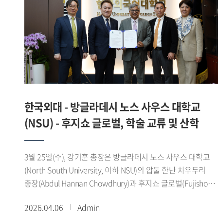
협력을 추진해 나가기로 했다. 우리 대학 일본학대학에서는
이창민 학장, 박용구 융합일본지역학부장과 문창학
일본언어문화학부 교수 등 주요 관계자들이 참석했다.
도쿠시마현 측에서는 고토다 마사즈미(後藤田 正純) 지사와
강성문 도쿠시마현 관광협회 부이사장 등 대표단이 참석해 양
기관 간 미래지향적 협력 방안을 논의했다. 양 기관은 한국외대
도쿠시마 글로컬 청년 교류 이니셔티브(HUFS Tokushima
Glocal Youth Exchange Initiative) 를 통해 ▲한국외대 리더십
한국외대 - 방글라데시 노스 사우스 대학교
및 학생의 도쿠시마현 초청 프로그램(4월 및 5월) ▲도쿠시마
(NSU) - 후지쇼 글로벌, 학술 교류 및 산학
기업과 연계한 인턴십 및 취업 기반 조성 ▲도쿠시마현 내
대학과의 교육 연구 협력 ▲한일 지방정부 대학 간 협력을 통한
혁신적 국제교류 모델 창출 등에 적극 협력하기로 뜻을 모았다.
3월 25일(수), 강기훈 총장은 방글라데시 노스 사우스 대학교
강기훈 총장은 환영사를 통해 대한민국을 대표하는 글로벌
(North South University, 이하 NSU)의 압둘 한난 차우두리
대학인 한국외국어대학교와 수려한 자연과 혁신적 역동성을
총장(Abdul Hannan Chowdhury)과 후지쇼 글로벌(Fujisho
갖춘 도쿠시마현이 뜻깊은 인연을 맺게 된 것을 매우 기쁘게
Global) 김갑용 부회장을 접견하고, 양교 간 학술 교류 확대 및
2026.04.06
Admin
생각한다 며, 이번 협정은 단순한 교류를 넘어 양국의 미래를
산학협력 강화를 위한 협력 방안을 논의하였다.서울캠퍼스