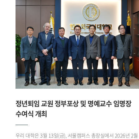
교육을 지역의 정치 문화 이해와 결합한 융복합 학문으로
결합해 산업 현장이 요구하는 글로벌 역량을 갖춘 AI 전문
확장해야 한다는 점을 강조한 선구적인 학자로 평가받는다.
인재를 공동으로 양성하기 위해 마련됐다.협약에 따라 양
이러한 공로를 기려 대학은 개교 71주년 HUFS Award
기관은 ▲계약학과 추진을 포함한 산학 인적교류 및 글로벌 AI
특별상을 수여한 바 있다.출처 : HUFS Today
인재 양성 ▲AI 중심대학 사업 관련 제반 교류 및 성과 공유 확
▲AX DX 분야 산학 공동연구 및 기술 정보 상호교류 ▲기타 양
기관의 발전을 위한 산학협력사업 수행 등을 추진할 예정이다.
특히 계약학과 추진을 통해 LG CNS가 산업 현장에서 축적한 A
실무 경험과 사례를 대학 교육과정에 직접 반영할 계획이다.
이를 통해 우리 대학의 글로벌 네트워크를 활용한 해외
프로젝트 참여 기회를 확대하여 AI 기술 역량과 글로벌 소통
능력을 동시에 갖춘 실무형 인재 양성 체계를 구축할 것으로
기대된다. 이번 협력은 기술 중심으로 운영되어 온 기존
정년퇴임 교원 정부포상 및 명예교수 임명장
계약학과와 달리, 다국어 커뮤니케이션과 지역에 대한 이해를
수여식 개최
갖춘 한국외대 인재풀에 기반한다는 점에서 차별적 강점이
부각될 전망이다.강기훈 총장은 독보적인 우리 대학의 다국어,
지역학, 글로벌 네트워크 등 글로벌 역량과 LG CNS의 첨단
우리 대학은 3월 13일(금), 서울캠퍼스 총장실에서 2026년 2월
기술 역량이 결합한다면 산업 현장이 요구하는 글로벌 AI