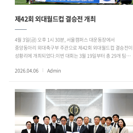
정해진 틀이 아니라 변화하는 현실 속 의미를 읽어내는 능력이
AWARD 는 국가와 사회 발전에 기여하고 모교의 위상을 높인
중요한 시대다. 주된 연구 분야인 비모수적 함수추정 은
동문에게 수여되는 상으로, 올해는 김세원(프랑스어 63) 방송
데이터에 집중해 변화하는 트렌드를 파악하고 유의미한 정보를
제42회 외대월드컵 결승전 개최
한국외대 여성동문회 명예회장과 백창호(영어 72) 이백(李白)
뽑아낸다. 대학 운영에 대입한다면 학과의 장벽을 낮추고 학생
장학회 이사장 한국외대 뉴욕동문회 이사장이 수상했다.김세원
스스로 학습을 설계하는 프로그램을 만드는 데 도움을 준다.
명예회장은 MBC, KBS 등 주요 방송사를 중심으로 라디오와 TV
4월 3일(금) 오후 1시 30분, 서울캠퍼스 대운동장에서
언어와 데이터 결합은 우리 대학만의 강점이다. 우리 학교엔
프로그램 진행과 해설을 맡으며 오랜 기간 대중과 소통해 온
중앙동아리 외대축구부 주관으로 제42회 외대월드컵 결승전이
다른 대학이 생산 못 하는 데이터가 있다. 예를 들면 45개
방송인으로, MBC 「FM 가정음악실」 등 다수의 음악
성황리에 개최되었다.이번 대회는 3월 19일부터 총 29개 팀이
언어로 세계의 트렌드를 이해할 수 있는 능력 같은 거다. 언어로
프로그램을 통해 우리나라 라디오 방송 문화 발전에 기여해
참가해 열띤 경쟁을 펼쳤으며, 결승전에서는 역대 3회 우승을
세계를 읽고, 데이터로 미래를 설계하는 대학으로
왔다. 또한 EBS 한국교육방송공사 이사장을 역임하는 등
2026.04.06
Admin
기록한 경제학부 축구팀 ECO 와 법학대학 시절부터 5회 우승
발전시키겠다. ※ 전체 기사 보기는 아래 기사 제목을 클릭해
방송과 교육 분야에서 활동을 이어왔으며, 모교 여성동문회
전통을 이어온 법학전문대학원 축구팀 외대감 이 맞붙어 큰
주세요[중앙일보 2026. 4. 17. 016면 종합] 한국외대, 데이터 AI
초대 회장을 맡아 동문 사회 발전에도 기여했다.백창호
관심을 모았다.이날 결승전에는 강기훈 총장이 참석해 대회를
기반한 글로벌 지식혁신 허브로 도약 출처 : HUFS Today
이사장은 국내 기업에서의 경험을 바탕으로 미국에 진출해
주관한 외대축구부와 참가 선수들을 격려했다. 강 총장은
Nara Trading Inc. 회장으로서 회사를 이끌며 어패럴 생산 유통
시축에 나서며 힘찬 슈팅으로 경기의 시작을 알렸다.경기는
사업을 성장시킨 기업인으로, 글로벌 생산 네트워크를
경제학부 ECO 가 주도하는 흐름 속에 진행되었으며, 최종
구축하며 사업을 확장해 왔다. 현재는 이백(李白)장학회를 설립
스코어 7대 0으로 우승을 차지했다.한편, MVP는 경제학부
운영하며 장학사업을 이어가고 있으며, 한국외대 뉴욕동문회
이종욱, 득점왕은 이효민, 골든글러브는 이재승이 각각
이사장으로 활동하며 동문 사회와 모교를 잇는 다양한 교류와