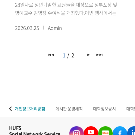
28일자로 정년퇴임한 교원들을 대상으로 정부포상 및
인재를 함께 길러내는 새로운 산학협력 모델이 만들어질
명예교수 임명장 수여식을 개최했다.이번 행사에서는
것이다 며, 양 기관의 협력을 통해 AI 분야 공동연구와 현장
정년퇴임과 함께 명예교수로 추대된 교원들에게 임명장을
교육이 확대되고, 학생들이 미래 산업 환경에 필요한 실무
2026.03.25
Admin
수여하고, 그간의 학문적 성과와 대학 발전에 기여한 공로를
역량을 갖춘 인재로 성장할 수 있기를 기대한다 고 밝혔다.
기리는 자리가 마련됐다.이번에 명예교수로 추대된 교원은 ▲
현신균 LG CNS 사장은 한국외국어대학교와의 협력을 통해 AI
영어대학 ELLT학과 박정운 교수 ▲서양어대학 독일어과
분야 공동연구와 인재 양성을 위한 산학협력 모델을 구축할 수
이재원 교수 ▲아시아언어문화대학 태국학과 이병도 교수 ▲
1
2
있을 것으로 기대한다 며 양 기관이 긴밀한 협력을 통해 AI 기술
중국학대학 중국언어문화학부 김태성 교수 ▲상경대학
발전과 인재 양성에 의미 있는 성과를 만들어가길 기대한다 고
경제학부 노택선 교수 ▲상경대학 국제통상학과 이광은 교수
말했다.출처 : HUFS Today
▲사범대학 외국어교육학부(프랑스어교육전공) 이종오 교수
▲공과대학 컴퓨터공학부 김낙현 교수 ▲공과대학
컴퓨터공학부 김상철 교수 ▲공과대학 컴퓨터공학부 손기락
교수 ▲공과대학 산업경영공학과 이석룡 교수 ▲서양어대학
 맵
개인정보처리방침
게시판 운영세칙
대학정보공시
대학
포르투갈어과 Maria Joao Amaral 교수 ▲통번역대학원
영어통번역학부 Finn Harvor 교수 등 총 13명이다.이 가운데
박정운 교수는 청조근정훈장, 김상철 교수는 녹조근정훈장,
HUFS
Social Network Service
노택선 교수는 옥조근정훈장, 손기락 교수와 이석룡 교수는