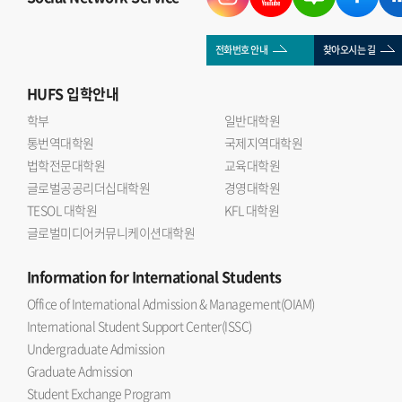
근정포장을 각각 수훈했으며, 김태성 교수는 대통령 표창을
받았다. 또한 이재원 교수, 이종오 교수, Maria Joao Amaral
전화번호 안내
찾아오시는 길
교수, Finn Harvor 교수는 교육부장관 표창을 수상했다.강기훈
HUFS
입학안내
총장은 우리 대학의 발전을 위해 헌신해 주신 교수님들께 깊이
감사드린다 며 앞으로도 본교를 향한 변함없는 관심과 애정을
학부
일반대학원
통번역대학원
부탁드린다 고 말했다.이날 행사에는 홍종명 교무처장이 함께
국제지역대학원
법학전문대학원
교육대학원
참석했다.출처 : HUFS Today
글로벌공공리더십대학원
경영대학원
TESOL 대학원
KFL 대학원
글로벌미디어커뮤니케이션대학원
Information
for International Students
Office of International Admission & Management(OIAM)
International Student Support Center(ISSC)
Undergraduate Admission
Graduate Admission
Student Exchange Program