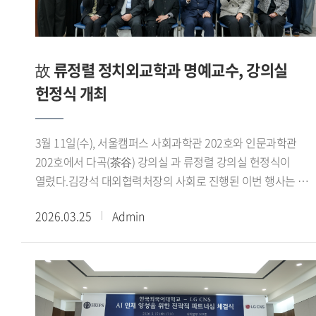
김학진 혁신사업지원팀장 등 관계자들이 참석했다.출처 : HUF
생각한다 며 기부금이 학생들을 위한 교육환경 개선과 미래
Today
인재 양성에 의미 있게 쓰이기를 바란다 고 말했다.강기훈
총장은 학교와 학생들을 위한 귀중한 뜻에 깊이 감사드린다 며
기부 취지를 살려 교육과 연구 환경 개선에 소중히 활용하겠다
故 류정렬 정치외교학과 명예교수, 강의실
고 밝혔다.출처 : HUFS Today
헌정식 개최
3월 11일(수), 서울캠퍼스 사회과학관 202호와 인문과학관
202호에서 다곡(茶谷) 강의실 과 류정렬 강의실 헌정식이
열렸다.김강석 대외협력처장의 사회로 진행된 이번 행사는 故
류정렬 정치외교학과 명예교수의 학문적 업적과 교육에 대한
2026.03.25
Admin
헌신을 기리고, 그 뜻을 이어 유가족이 실천한 기부에 감사의
마음을 전하기 위해 마련됐다.강기훈 총장은 축사를 통해
류정렬 명예교수님께서는 후학 양성과 학문 발전에 평생을
헌신하신 분 이라며 그 뜻을 이어 귀한 나눔을 실천해 주신
유가족 여러분께 깊이 감사드린다 고 전했다. 이어 이번 헌정을
통해 교수님의 학문적 정신과 교육에 대한 열정이 우리 대학에