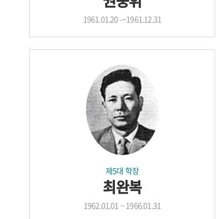
권중휘
1961.01.20 -~1961.12.31
제5대 학장
최완복
1962.01.01 ~ 1966.01.31