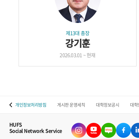
제13대 총장
강기훈
2026.03.01 ~ 현재
 맵
개인정보처리방침
게시판 운영세칙
대학정보공시
대학
HUFS
Social Network Service