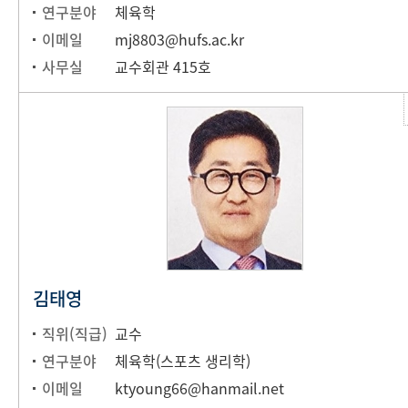
연구분야
체육학
이메일
mj8803@hufs.ac.kr
사무실
교수회관 415호
김태영
직위(직급)
교수
연구분야
체육학(스포츠 생리학)
이메일
ktyoung66@hanmail.net